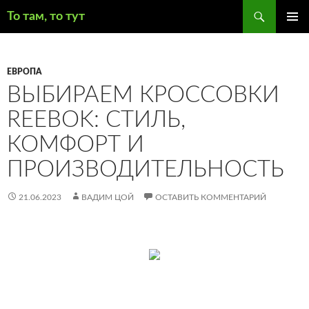
Поиск
То там, то тут
ПЕРЕЙТИ
ОСНОВ
К
МЕНЮ
СОДЕРЖИМОМУ
ЕВРОПА
ВЫБИРАЕМ КРОССОВКИ
REEBOK: СТИЛЬ,
КОМФОРТ И
ПРОИЗВОДИТЕЛЬНОСТЬ
21.06.2023
ВАДИМ ЦОЙ
ОСТАВИТЬ КОММЕНТАРИЙ