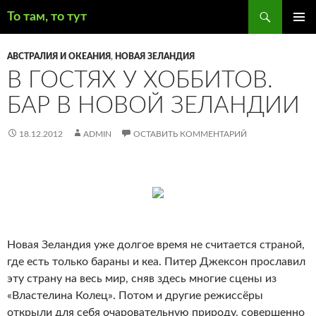
Поиск
То там, то тут
ПЕРЕЙТИ
ОСНОВ
К
МЕНЮ
АВСТРАЛИЯ И ОКЕАНИЯ
,
НОВАЯ ЗЕЛАНДИЯ
СОДЕРЖИМОМУ
В ГОСТЯХ У ХОББИТОВ.
БАР В НОВОЙ ЗЕЛАНДИИ
18.12.2012
ADMIN
ОСТАВИТЬ КОММЕНТАРИЙ
Новая Зеландия уже долгое время не считается страной,
где есть только бараны и кеа. Питер Джексон прославил
эту страну на весь мир, сняв здесь многие сцены из
«Властелина Колец».
Потом и другие режиссёры
открыли для себя очаровательную природу, совершенно