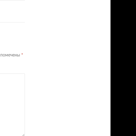
я помечены
*