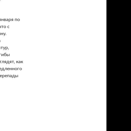
января по
что с
ну.
а
тур,
згибы
лядят, как
медленного
перепады