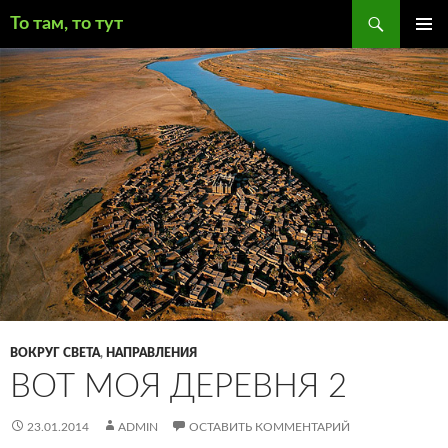
Поиск
То там, то тут
ПЕРЕЙТИ
ОСНОВ
К
МЕНЮ
СОДЕРЖИМОМУ
ВОКРУГ СВЕТА
,
НАПРАВЛЕНИЯ
ВОТ МОЯ ДЕРЕВНЯ 2
23.01.2014
ADMIN
ОСТАВИТЬ КОММЕНТАРИЙ