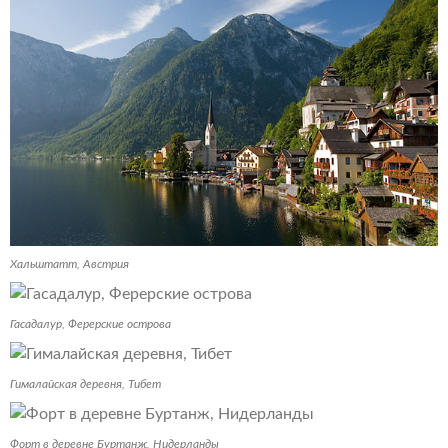
Хальштатт, Австрия
Гасадалур, Ферерские острова
Гималайская деревня, Тибет
Форт в деревне Буртанж, Нидерланды