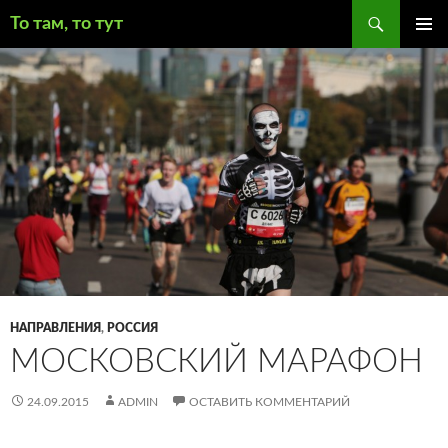
Поиск
То там, то тут
ПЕРЕЙТИ
ОСНОВ
К
МЕНЮ
СОДЕРЖИМОМУ
НАПРАВЛЕНИЯ
,
РОССИЯ
МОСКОВСКИЙ МАРАФОН
24.09.2015
ADMIN
ОСТАВИТЬ КОММЕНТАРИЙ