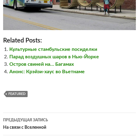
Related Posts:
Культурные стамбульские посиделки
Парад воздушных шаров в Нью-Йорке
Остров свиней на… Багамах
Анонс: Крэйзи-хаус во Вьетнаме
FEATURED
Навигация
ПРЕДЫДУЩАЯ ЗАПИСЬ
по
На связи с Вселенной