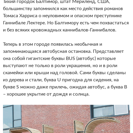
Тихий городок Балтимор, штат Мериленд, США,
большинству запомнился как место действия романов
Томаса Харриса о неуловимом и опасном преступнике
Ганнибале Лектере. Но Балтимору есть чем похвастаться
и без всяких кровожадных каннибалов-Ганнибалов.
Теперь в этом городе появилась необычная и
запоминающаяся автобусная остановка. Представляет
она собой гигантские буквы BUS (автобус) которые
выступают не только в роли украшения, но и в роли
скамейки или крыши над головой. Сами буквы сделаны
из дерева и стали, буква U пригодна для сидения, на
букве S можно даже прилечь, ожидая автобус, а буква B
– хорошее укрытие от дождя и солнца.