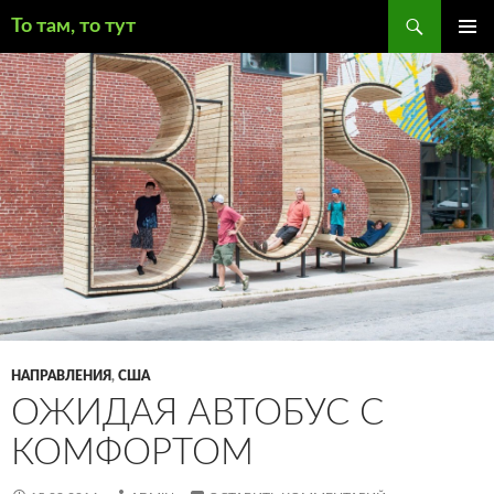
Поиск
То там, то тут
ПЕРЕЙТИ
ОСНОВ
К
МЕНЮ
СОДЕРЖИМОМУ
НАПРАВЛЕНИЯ
,
США
ОЖИДАЯ АВТОБУС С
КОМФОРТОМ