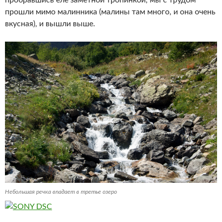
пробравшись еле заметной тропинкой, мы с трудом
прошли мимо малинника (малины там много, и она очень
вкусная), и вышли выше.
Небольшая речка впадает в третье озеро