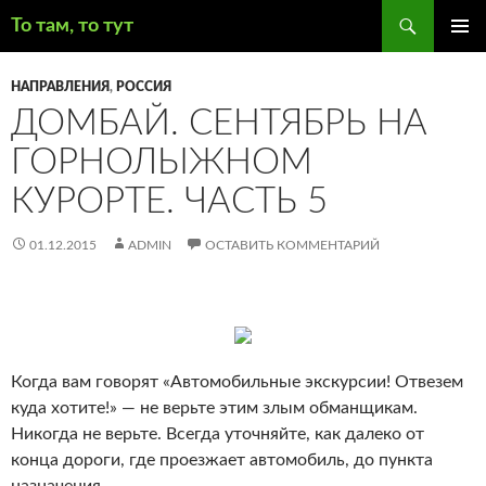
Поиск
То там, то тут
ПЕРЕЙТИ
ОСНОВ
К
МЕНЮ
НАПРАВЛЕНИЯ
,
РОССИЯ
СОДЕРЖИМОМУ
ДОМБАЙ. СЕНТЯБРЬ НА
ГОРНОЛЫЖНОМ
КУРОРТЕ. ЧАСТЬ 5
01.12.2015
ADMIN
ОСТАВИТЬ КОММЕНТАРИЙ
Когда вам говорят «Автомобильные экскурсии! Отвезем
куда хотите!» — не верьте этим злым обманщикам.
Никогда не верьте. Всегда уточняйте, как далеко от
конца дороги, где проезжает автомобиль, до пункта